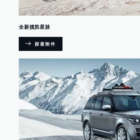
全新揽胜星脉
探索附件