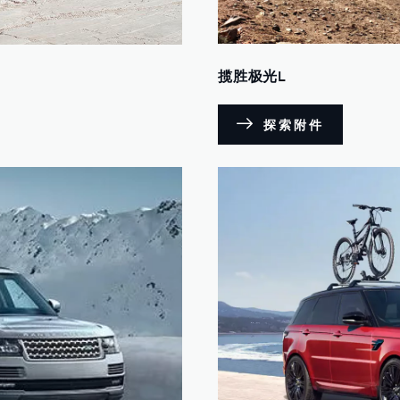
揽胜极光L
探索附件