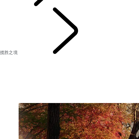
探索
揽胜之境
揽胜篇章