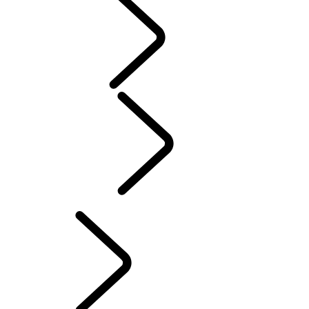
探索
...
揽胜篇章
揽胜篇章
经典揽胜