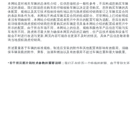
本网站是对相关车辆的总体性介绍，仅供您做初步一般性参考，不应构成您购买车辆
决定的基础。我们鼓励您在购车前仔细核验车辆以决定是否购买。您所购买车辆的具
体配置、规格以及其它技术指标排他性地以您与路虎授权经销商签订之车辆买卖合同
的条款和条件为准。本网站不构成车辆买卖合同的组成部分。尽管网站上已经标明或
者没有明确标明，本网站介绍的配置或者照片中所示的配置可能为选配。您应在购车
前详细垂询路虎授权经销商您所要购买的车辆是否具备本网站介绍的配置或者照片中
所示的配置。由于所在市场不同，本网站上的信息、规格和颜色等产品信息可能与实
车有所不同。路虎将尽最大努力确保本网页内容的正确性，但产品技术规格和设备可
能会不时进行改进与更新,网页内容可能存在更新不及时的情况。具体产品信息敬请垂
询当地授权路虎经销商。
所述重量基于车辆的标准规格。制造后安装的附件和其他配置将影响有效载荷。须确
保车辆装载的附件、乘客、油液和燃油以及有效载荷不超过车辆总重和最大轴载重。
*
关于所示图片和技术参数的重要说明：
我们正在经历一个特殊的时期。由于受到大环
境的影响，我们无法创建或不得不延迟当前车型年款新图片的创建和更新。现在，微
芯片短缺带来的全球性影响也进一步对规格的构建、选装配置和新款车型发布时间造
成了影响。请注意，这个特殊事件结束前，新款车型的部分图片无法完全更新。配
置、选装配置、饰件和配色方案将与部分所示图片不一致。
捷豹路虎有限公司不断探索新方法，以持续改善其汽车、零件和附件的参数规格、设
计及制造，因此，改变时有发生，我们保留更改权，恕不另行通知。对于不同的车型
年款，某些功能可能会因选配和标准配置而不同。本网站上的信息、规格、发动机和
颜色全部以欧洲规格为基础，在不同的市场上可能有所不同，如有更改，恕不另行通
知。某些展示车辆可能配有并非全球发售的选装配置和由授权经销商安装的附件。请
与当地授权经销商联系，了解当地的供货情况和实际价格。
上述信息中所提及的“真皮”材质是由真皮及合成皮革组成，不同材质的真皮和合成皮革
的组成比例和包裹范围有差别，具体情况以中国实际上市产品为准。如对皮质组成比
例和包裹范围有疑问请咨询路虎授权经销商。
*所列的厂商建议零售价（含增值税）仅供参考，并未包含 2016 年 12 月 1 日起生效
的《财政部、国家税务总局关于对超豪华小汽车加征消费税有关事项的通知》所要求
加征的消费税，最终成交价格以您签署的购车合同为准。